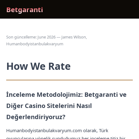
Betgaranti
Son güncelleme: June 2026 — James Wilson,
Humanbodyistanbulakvaryum
How We Rate
İnceleme Metodolojimiz: Betgaranti ve
Diğer Casino Sitelerini Nasıl
Değerlendiriyoruz?
Humanbodyistanbulakvaryum.com olarak, Türk
oyuncularına yönelik sunduğumuz her inceleme titiz bir