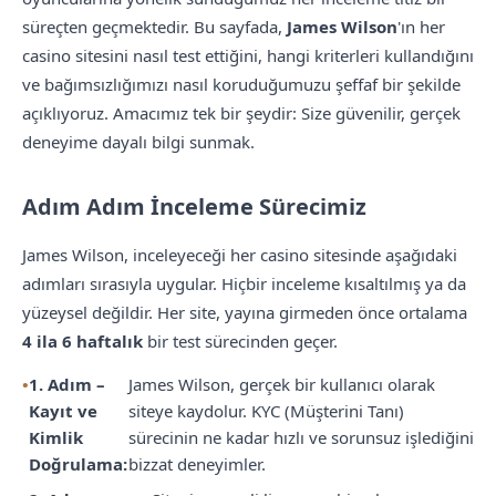
süreçten geçmektedir. Bu sayfada,
James Wilson
'ın her
casino sitesini nasıl test ettiğini, hangi kriterleri kullandığını
ve bağımsızlığımızı nasıl koruduğumuzu şeffaf bir şekilde
açıklıyoruz. Amacımız tek bir şeydir: Size güvenilir, gerçek
deneyime dayalı bilgi sunmak.
Adım Adım İnceleme Sürecimiz
James Wilson, inceleyeceği her casino sitesinde aşağıdaki
adımları sırasıyla uygular. Hiçbir inceleme kısaltılmış ya da
yüzeysel değildir. Her site, yayına girmeden önce ortalama
4 ila 6 haftalık
bir test sürecinden geçer.
1. Adım –
James Wilson, gerçek bir kullanıcı olarak
Kayıt ve
siteye kaydolur. KYC (Müşterini Tanı)
Kimlik
sürecinin ne kadar hızlı ve sorunsuz işlediğini
Doğrulama:
bizzat deneyimler.