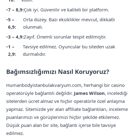
7 – 8,9:
Çok iyi. Güvenilir ve kaliteli bir platform.
5 –
Orta düzey. Bazı eksiklikler mevcut, dikkatli
6,9:
olunmalı.
3 – 4,9:
Zayıf. Önemli sorunlar tespit edilmiştir.
1 –
Tavsiye edilmez. Oyuncular bu siteden uzak
2,9:
durmalıdır.
Bağımsızlığımızı Nasıl Koruyoruz?
Humanbodyistanbulakvaryum.com, herhangi bir casino
operatörüyle bağlantılı değildir.
James Wilson
, incelediği
sitelerden ücret almaz ve hiçbir operatörle özel anlaşma
yapmaz. Sitemizde yer alan affiliate bağlantıları, inceleme
puanlarımızı ve görüşlerimizi hiçbir şekilde etkilemez.
Düşük puan alan bir site, bağlantı içerse bile tavsiye
edilmez.